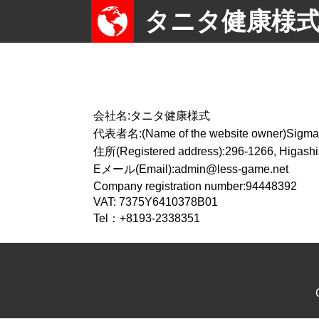
タニタ健康様
会社名:タニタ健康様式
代表者名:(Name of the website owner)Sigma
住所(Registered address):296-1266, Higashis
Eメール(Email):
admin@less-game.net
Company registration number:94448392
VAT: 7375Y6410378B01
Tel：+8193-2338351